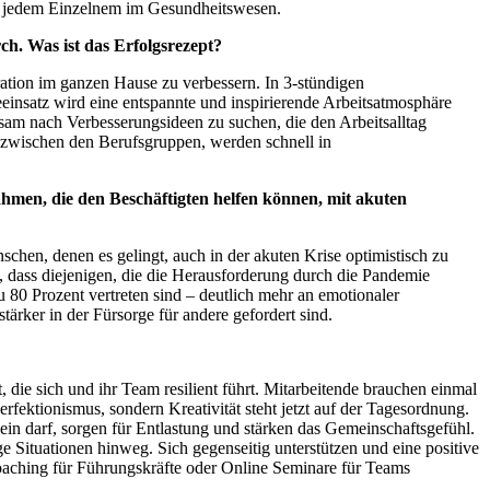
uch jedem Einzelnem im Gesundheitswesen.
. Was ist das Erfolgsrezept?
n im ganzen Hause zu verbessern. In 3-stündigen
insatz wird eine entspannte und inspirierende Arbeitsatmosphäre
nsam nach Verbesserungsideen zu suchen, die den Arbeitsalltag
t zwischen den Berufsgruppen, werden schnell in
men, die den Beschäftigten helfen können, mit akuten
chen, denen es gelingt, auch in der akuten Krise optimistisch zu
, dass diejenigen, die die Herausforderung durch die Pandemie
 80 Prozent vertreten sind – deutlich mehr an emotionaler
tärker in der Fürsorge für andere gefordert sind.
, die sich und ihr Team resilient führt. Mitarbeitende brauchen einmal
fektionismus, sondern Kreativität steht jetzt auf der Tagesordnung.
in darf, sorgen für Entlastung und stärken das Gemeinschaftsgefühl.
e Situationen hinweg. Sich gegenseitig unterstützen und eine positive
coaching für Führungskräfte oder Online Seminare für Teams