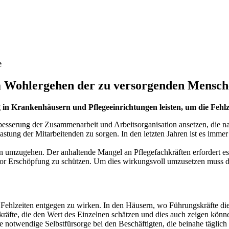
e
em Wohlergehen der zu versorgenden Mensche
 Krankenhäusern und Pflegeeinrichtungen leisten, um die Fehlze
esserung der Zusammenarbeit und Arbeitsorganisation ansetzen, die na
astung der Mitarbeitenden zu sorgen. In den letzten Jahren ist es imm
lan umzugehen. Der anhaltende Mangel an Pflegefachkräften erfordert es
en vor Erschöpfung zu schützen. Um dies wirkungsvoll umzusetzen mus
m Fehlzeiten entgegen zu wirken. In den Häusern, wo Führungskräfte die
skräfte, die den Wert des Einzelnen schätzen und dies auch zeigen kön
ie notwendige Selbstfürsorge bei den Beschäftigten, die beinahe täglic