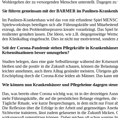
Wohlergehen der zu versorgenden Menschen unterstellt. Dagegen zu 
Sie führen gemeinsam mit der BARMER im Paulinen-Krankenhaus 
Im Paulinen-Krankenhaus wird das von mir erfundene Spiel MENS
Spieleworkshops beteiligen sich alle Führungskräfte und Mitarbeite
erzeugt, die den Problemlöseprozess kreativ voranbringt. Das Spiel 
resilienter gestalten lassen. Die Ideen, wie z.B. diegegenseitige W
den Klinikalltag eingebracht. Dies ist nicht nur motivierend, sondern z
Seit der Corona-Pandemie stehen Pflegekräfte in Krankenhäuser
Krisensituationen besser umzugehen?
Studien belegen, dass eine gute Selbstfürsorge während der Krisenzei
bleiben und die positiv in die Zukunft schauen, können die Belastung
leichter annehmen, auch ihren Alltag gesünder meistern. Übrigens gib
Erschöpfung durch die Corona-Krise leiden als Männer. Das kann mit d
Wie können nun Krankenhäuser und Pflegeheime dagegen steu
Das, was bereits ohne Corona wichtig war, ist in der derzeitigen Ausn
mehr Führungskräfte, die auf die persönlichen Belange eingehen, die 
Tägliche Rituale, wie kurze Besprechungen, in dem nicht nur Frust a
Die Reflexion über die Erfolge in der Arbeit und gegenseitiges Anerk
Sichtweise trainieren, lässt zudem gelassener in die Zukunft blicke
wirkungsvoll unterstützen können. Dabei reichen oft schon wenige I