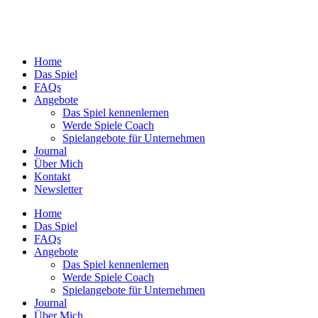
Zum
Inhalt
springen
Home
Das Spiel
FAQs
Angebote
Das Spiel kennenlernen
Werde Spiele Coach
Spielangebote für Unternehmen
Journal
Über Mich
Kontakt
Newsletter
Home
Das Spiel
FAQs
Angebote
Das Spiel kennenlernen
Werde Spiele Coach
Spielangebote für Unternehmen
Journal
Über Mich