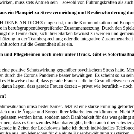
wirken, muss stets Antrieb sein – sowohl von Führungskräften als a
ein Planspiel zu Stressvermeidung und Resilienzförderung durch
CH DENK AN DICH® eingesetzt, um die Kommunikation und Kooperatio
nde in berufsgruppenübergreifender Zusammensetzung. Durch den Spielee
bringt die Teams dazu, sich ihrer Stärken bewusst zu werden und gemei
ertschätzung in der Teambesprechung oder die integrative Zusammenarbei
ahlt sofort auf die Gesundheit aller ein.
n und Pflegeheimen noch mehr unter Druck. Gibt es Sofortmaßnah
t eine positive Schutzwirkung gegenüber psychischem Stress hatte. Mens
en durch die Corona-Pandemie besser bewältigen. Es scheint so zu sein
t es Hinweise darauf, dass gerade Frauen – die im Gesundheitswesen zu
aran liegen, dass gerade Frauen derzeit – privat wie beruflich – noch s
ern?
ahmesituation umso bedeutsamer. Jetzt ist eine starke Führung gefordert
sich um die Ängste und Sorgen ihrer Mitarbeitenden kümmern. Nicht Per
bgelassen werden kann, sondern auch Dankbarkeit für das was gelingt se
ennen, dass es Grenzen des Machbaren gibt, helfen auch über schwierig
n. Gerade in Zeiten der Lockdowns habe ich durch individuelles Telefon
mpulse aus, um Menschen für die akute Krisenbewältigung zu stärken.